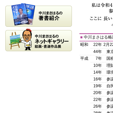
■
中川まさはる略
昭和
22年
2月
44年
東
平成
7年
国
10年
理
14年
環
16年
参
19年
自
20年
参
22年
参
26年
参