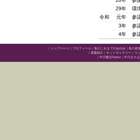
28年
参
29年
環
令和
元年
参
3年
参
4年
参
｜
トップページ
｜
プロフィール
｜
私のこれまでのあゆみ
｜
私の政
｜
著書紹介
｜
ネットギャラリー
｜
リ
｜
中川雅治Twitter
｜
中川まさはる