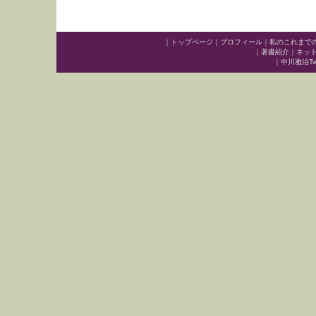
｜
トップページ
｜
プロフィール
｜
私のこれまで
｜
著書紹介
｜
ネッ
｜
中川雅治Twit