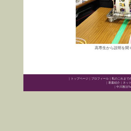
高専生から説明を聞
｜
トップページ
｜
プロフィール
｜
私のこれまで
｜
著書紹介
｜
ネッ
｜
中川雅治Twit