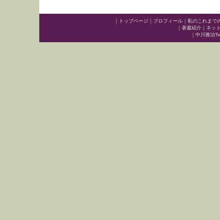
｜
トップページ
｜
プロフィール
｜
私のこれまで
｜
著書紹介
｜
ネッ
｜
中川雅治Twit